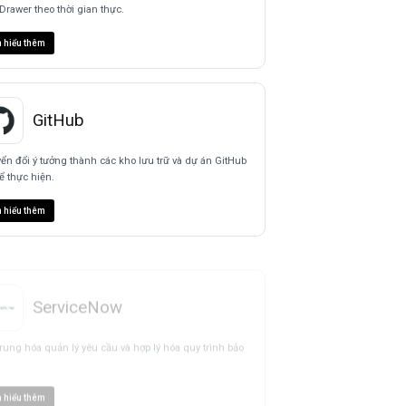
Drawer theo thời gian thực.
 hiểu thêm
GitHub
ển đổi ý tưởng thành các kho lưu trữ và dự án GitHub
ể thực hiện.
 hiểu thêm
ServiceNow
trung hóa quản lý yêu cầu và hợp lý hóa quy trình bảo
 hiểu thêm