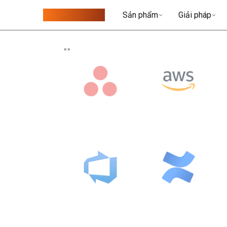
MobiDrawer
Sản phẩm
Giải pháp
=
=