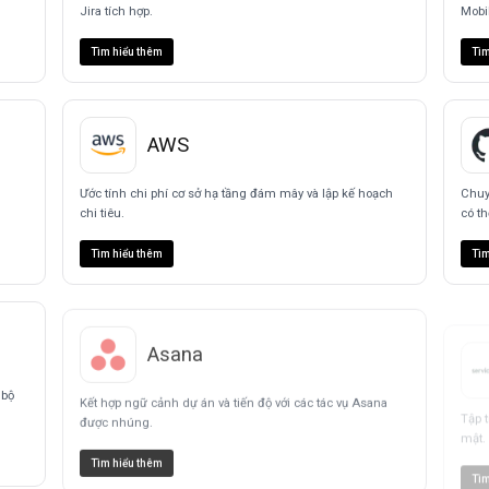
Jira tích hợp.
Mobi
Tìm hiểu thêm
Tìm
AWS
Ước tính chi phí cơ sở hạ tầng đám mây và lập kế hoạch
Chuy
chi tiêu.
có th
Tìm hiểu thêm
Tìm
Asana
 bộ
Kết hợp ngữ cảnh dự án và tiến độ với các tác vụ Asana
Tập 
được nhúng.
mật.
Tìm hiểu thêm
Tìm