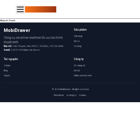
MobiDrawer
Blog not found
MobiDrawer
Sản phẩm
Tính năng
Công cụ vẽ online realtime tối ưu cho trình
Giá cả
duyệt web.
Địa chỉ:
Hàn Thuyên, Khu Phố 6, Thủ Đức, Hồ Chí Minh
Sử dụng
Email:
22521339@gm.uit.edu.vn
Tài nguyên
Công ty
Tài liệu
Về chúng tôi
Blog
Liên hệ
Ủng hộ
Chính sách bảo mật
© 2024 MobiDrawer. All rights reserved.
Điều khoản
Sự riêng tư
Cookies