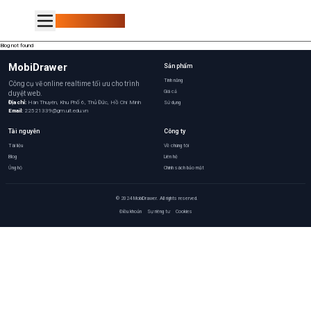
MobiDrawer
Blog not found
MobiDrawer
Sản phẩm
Tính năng
Công cụ vẽ online realtime tối ưu cho trình
Giá cả
duyệt web.
Địa chỉ:
Hàn Thuyên, Khu Phố 6, Thủ Đức, Hồ Chí Minh
Sử dụng
Email:
22521339@gm.uit.edu.vn
Tài nguyên
Công ty
Tài liệu
Về chúng tôi
Blog
Liên hệ
Ủng hộ
Chính sách bảo mật
© 2024 MobiDrawer. All rights reserved.
Điều khoản
Sự riêng tư
Cookies