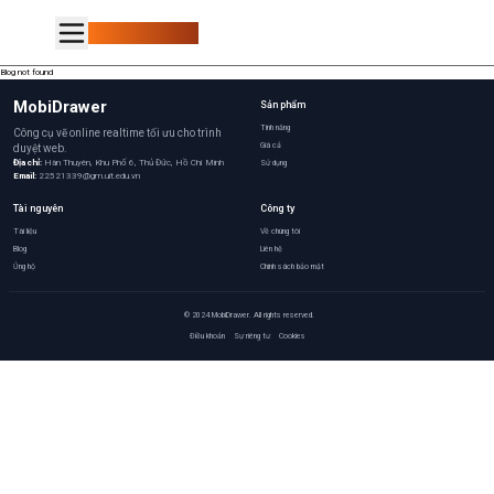
MobiDrawer
Blog not found
MobiDrawer
Sản phẩm
Tính năng
Công cụ vẽ online realtime tối ưu cho trình
Giá cả
duyệt web.
Địa chỉ:
Hàn Thuyên, Khu Phố 6, Thủ Đức, Hồ Chí Minh
Sử dụng
Email:
22521339@gm.uit.edu.vn
Tài nguyên
Công ty
Tài liệu
Về chúng tôi
Blog
Liên hệ
Ủng hộ
Chính sách bảo mật
© 2024 MobiDrawer. All rights reserved.
Điều khoản
Sự riêng tư
Cookies